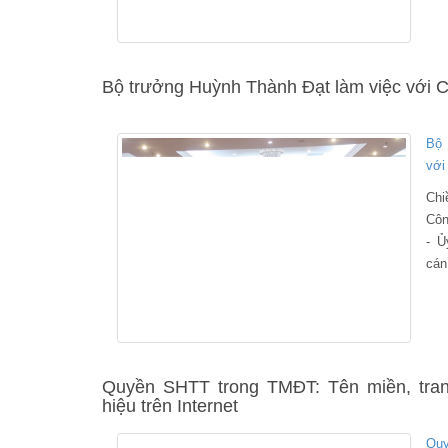
sán
Bộ trưởng Huỳnh Thành Đạt làm việc với C
Bộ 
với
Chi
Côn
- Ủ
cán
Côn
hữu
Quyền SHTT trong TMĐT: Tên miền, tra
hiệu trên Internet
Quy