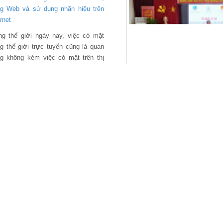
ng Web và sử dụng nhãn hiệu trên
rnet
ng thế giới ngày nay, việc có mặt
ng thế giới trực tuyến cũng là quan
ng không kém việc có mặt trên thị
ờng thực. Có một trang web chuyên
g hiện đã trở thành cần thiết trong
ến lược kinh doanh.
nh sách, pháp luật về sở
Một số vấn đề liên quan đ
Kỳ
ng đường xây dựng và phát triển
nh sách, pháp luật về sở hữu trí tuệ
 dựng & hoàn thiện chính sách,
p luật về SHTT là 01 chặng đường
 chông gai, thử thách khi phải luôn
 bằng về quyền, lợi ích của chủ sở
 & xã hội, giữa nhu cầu nội tại,