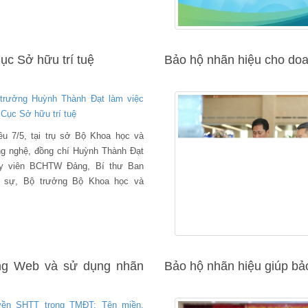
g tạo.
ục Sở hữu trí tuệ
Bảo hộ nhãn hiệu cho doa
trưởng Huỳnh Thành Đạt làm việc
 Cục Sở hữu trí tuệ
ều 7/5, tại trụ sở Bộ Khoa học và
g nghệ, đồng chí Huỳnh Thành Đạt
y viên BCHTW Đảng, Bí thư Ban
 sự, Bộ trưởng Bộ Khoa học và
g nghệ đã làm việc với Cục Sở
 trí tuệ (SHTT).
ng Web và sử dụng nhãn
Bảo hộ nhãn hiệu giúp bả
ền SHTT trong TMĐT: Tên miền,