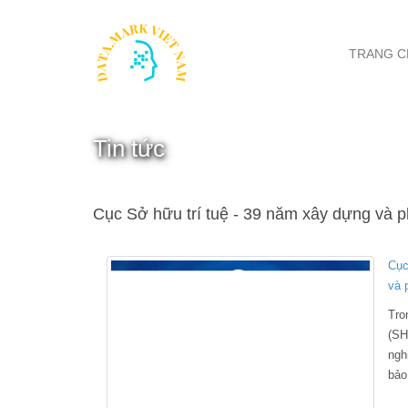
TRANG C
Tin tức
Cục Sở hữu trí tuệ - 39 năm xây dựng và ph
Cục
và p
Tro
(S
ngh
bảo
thà