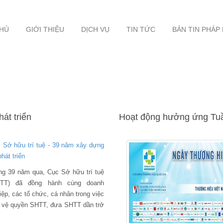
HỦ
GIỚI THIỆU
DỊCH VỤ
TIN TỨC
BẢN TIN PHÁP
át triển
Hoạt động hưởng ứng Tuầ
 Sở hữu trí tuệ - 39 năm xây dựng
hát triển
ng 39 năm qua, Cục Sở hữu trí tuệ
HTT) đã đồng hành cùng doanh
iệp, các tổ chức, cá nhân trong việc
 vệ quyền SHTT, đưa SHTT dần trở
nh công cụ quan trọng trong đổi mới