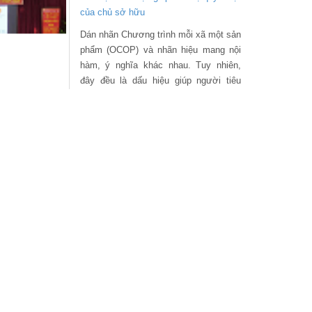
của chủ sở hữu
Dán nhãn Chương trình mỗi xã một sản
phẩm (OCOP) và nhãn hiệu mang nội
hàm, ý nghĩa khác nhau. Tuy nhiên,
đây đều là dấu hiệu giúp người tiêu
dùng định vị và lựa chọn được đúng
sản phẩm, dịch vụ mà họ mong muốn
sử dụng.
ến thông tin gạo ST25 bị “đánh cắp” tại Hoa
Một số vấn đề liên quan đến thông tin
gạo ST25 bị “đánh cắp” tại Hoa Kỳ
Thời gian gần đây, có nhiều phản ánh
trên các phương tiện thông tin ”thương
hiệu” gạo “ST25” được các doanh
nghiệp của Hoa Kỳ nộp đơn đăng ký tại
Hoa Kỳ (và cả Việt Nam) dẫn đến nguy