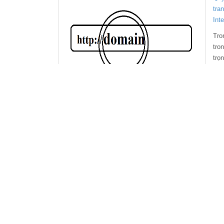
tra
Inte
Tro
tro
trọ
trư
dụn
chi
Chặng đường xây dựng và phát triển chí
hữu trí tuệ
Chặ
chí
Xây
phá
đầy
cân
hữu