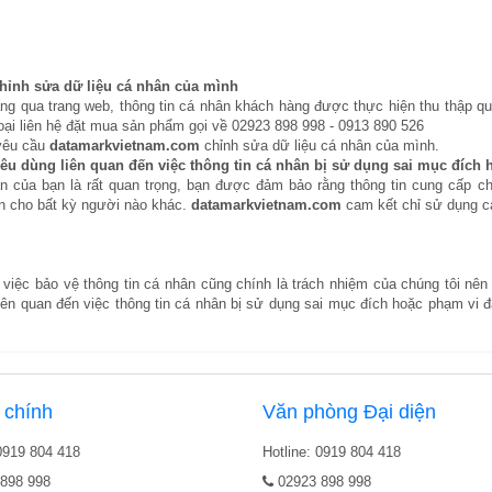
chỉnh sửa dữ liệu cá nhân của mình
àng qua trang web, thông tin cá nhân khách hàng được thực hiện thu thập qu
ại liên hệ đặt mua sản phẩm gọi về 02923 898 998 - 0913 890 526
 yêu cầu
datamarkvietnam.com
chỉnh sửa dữ liệu cá nhân của mình.
tiêu dùng liên quan đến việc thông tin cá nhân bị sử dụng sai mục đích
hân của bạn là rất quan trọng, bạn được đảm bảo rằng thông tin cung cấp 
ạn cho bất kỳ người nào khác.
datamarkvietnam.com
cam kết chỉ sử dụng c
g việc bảo vệ thông tin cá nhân cũng chính là trách nhiệm của chúng tôi nê
liên quan đến việc thông tin cá nhân bị sử dụng sai mục đích hoặc phạm vi đ
 chính
Văn phòng Đại diện
 0919 804 418
Hotline: 0919 804 418
898 998
02923 898 998