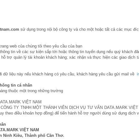
etnam.com
sử dụng trong nội bộ công ty và cho một hoặc tất cả các mục đíc
 trang web của chúng tôi theo yêu cầu của bạn
 thông tin về các sự kiện sắp tới hoặc thông tin tuyển dụng nếu quý khách đă
ể hỗ trợ quản lý tài khoản khách hàng; xác nhận và thực hiện các giao dịch t
đi dữ liệu này nếu khách hàng có yêu cầu, khách hàng yêu cầu gửi mail về
i
hông tin cá nhân
hàng thuộc một trong những trường
DATA.MARK VIỆT NAM
vụ do CÔNG TY TNHH MỘT THÀNH VIÊN DỊCH VỤ TƯ VẤN DATA.MARK VIỆT NA
tuy theo điều khoản hợp đồng) để tiến hành hỗ trợ người dùng sử dụng dịch 
nhân
ATA.MARK VIỆT NAM
n Ninh Kiều, Thành phố Cần Thơ.