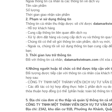
Ngoài thông tin cá nhân là các thông tin về dịch vụ
Tên sản phẩm
Số lượng
Thời gian giao nhận sản phẩm
2
.
Phạm vi sử dụng thông tin
Thông tin cá nhân thu thập được sẽ chỉ được
datamarkvi
- Hỗ trợ khách hàng
- Cung cấp thông tin liên quan đến dịch vụ
- Xử lý đơn đặt hàng và cung cấp dịch vụ và thông tin qua
- Chúng tôi có thể sẽ gửi thông tin sản phẩm, dịch vụ mới,
- Ngoài ra, chúng tôi sẽ sử dụng thông tin bạn cung cấp đ
bạn;
3. Thời gian lưu trữ thông tin
Đối với thông tin cá nhân,
datamarkvietnam.com
chỉ xóa 
4.Những người hoặc tổ chức có thể được tiếp cận với t
Đối tượng được tiếp cận với thông tin cá nhân của khách 
hợp sau:
- CÔNG TY TNHH MỘT THÀNH VIÊN DỊCH VỤ TƯ VẤN 
- Các đối tác có ký hợp động thực hiện 1 phần dịch 
thỏa thuận hợp đồng (có thể 1phần hoặc toàn bộ thông tin 
5. Địa chỉ của đơn vị thu thập và quản lý thông tin cá 
CÔNG TY TNHH MỘT THÀNH VIÊN DỊCH VỤ TƯ VẤN D
Địa chỉ:
23A2, khu dân cư 91B, Phường An Khánh, Quậ