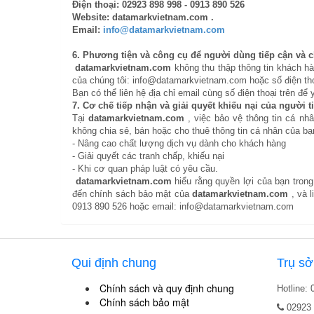
Điện thoại: 02923 898 998 - 0913 890 526
Website: datamarkvietnam.com .
Email:
info@datamarkvietnam.com
6. Phương tiện và công cụ để người dùng tiếp cận và 
datamarkvietnam.com
không thu thập thông tin khách h
của chúng tôi: info@datamarkvietnam.com hoặc số điện tho
Bạn có thể liên hệ địa chỉ email cùng số điện thoại trên để
7. Cơ chế tiếp nhận và giải quyết khiếu nại của người 
Tại
datamarkvietnam.com
, việc bảo vệ thông tin cá n
không chia sẻ, bán hoặc cho thuê thông tin cá nhân của b
- Nâng cao chất lượng dịch vụ dành cho khách hàng
- Giải quyết các tranh chấp, khiếu nại
- Khi cơ quan pháp luật có yêu cầu.
datamarkvietnam.com
hiểu rằng quyền lợi của bạn tron
đến chính sách bảo mật của
datamarkvietnam.com
, và 
0913 890 526 hoặc email: info@datamarkvietnam.com
Qui định chung
Trụ sở
Chính sách và quy định chung
Hotline:
Chính sách bảo mật
02923 