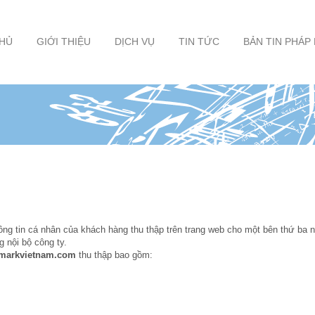
HỦ
GIỚI THIỆU
DỊCH VỤ
TIN TỨC
BẢN TIN PHÁP
hông tin cá nhân của khách hàng thu thập trên trang web cho một bên thứ ba 
 nội bộ công ty.
amarkvietnam.com
thu thập bao gồm: