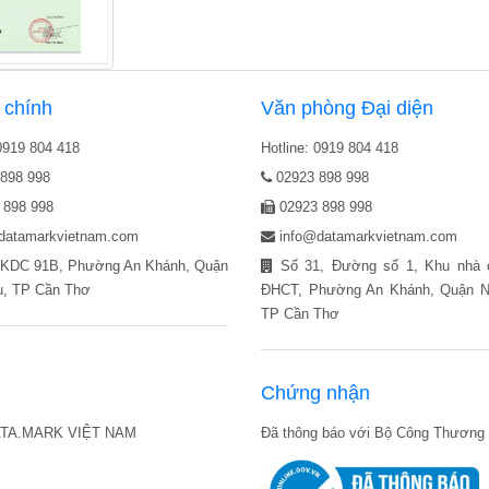
 chính
Văn phòng Đại diện
 0919 804 418
Hotline: 0919 804 418
898 998
02923 898 998
 898 998
02923 898 998
datamarkvietnam.com
info@datamarkvietnam.com
KDC 91B, Phường An Khánh, Quận
Số 31, Đường số 1, Khu nhà
u, TP Cần Thơ
ĐHCT, Phường An Khánh, Quận Ni
TP Cần Thơ
Chứng nhận
ATA.MARK VIỆT NAM
Đã thông báo với Bộ Công Thương