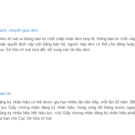
tách, chuyển giao đơn
ữu trí tuệ ra thông báo từ chối chấp nhận đơn hợp lệ, thông báo từ chối cấp
oặc quyết định cấp văn bằng bảo hộ, người nộp đơn có thể chủ động hoặc
ục Sở hữu trí tuệ sửa đổi, bổ sung các tài liệu đơn.
bảo hộ
ng ký nhãn hiệu có thể được gia hạn nhiều lần liên tiếp, mỗi lần 10 năm. Để
 lực Giấy chứng nhận đăng ký nhãn hiệu, trong vòng 06 tháng trước ngày
ng ký nhãn hiệu hết hiệu lực, chủ Giấy chứng nhận đăng ký nhãn hiệu phải
a hạn cho Cục Sở hữu trí tuệ.