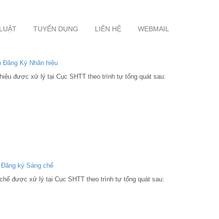
 LUẬT
TUYỂN DỤNG
LIÊN HỆ
WEBMAIL
n Đăng Ký Nhãn hiệu
iệu được xử lý tại Cục SHTT theo trình tự tổng quát sau:
n Đăng ký Sáng chế
hế được xử lý tại Cục SHTT theo trình tự tổng quát sau: