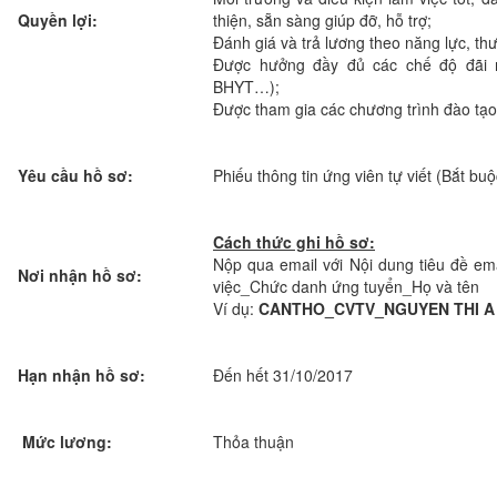
Quyền lợi:
thiện, sẵn sàng giúp đỡ, hỗ trợ;
Đánh giá và trả lương theo năng lực, th
Được hưởng đầy đủ các chế độ đãi 
BHYT…);
Được tham gia các chương trình đào tạo
Yêu cầu hồ sơ:
Phiếu thông tin ứng viên tự viết (Bắt b
Cách thức ghi hồ sơ:
Nộp qua email với Nội dung tiêu đề ema
Nơi nhận hồ sơ:
việc_Chức danh ứng tuyển_Họ và tên
Ví dụ:
CANTHO_CVTV_NGUYEN THI A
Hạn nhận hồ sơ:
Đến hết 31/10/2017
Mức lương:
Thỏa thuận